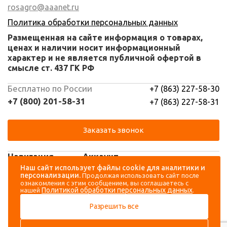
rosagro@aaanet.ru
Политика обработки персональных данных
Размещенная на сайте информация о товарах,
ценах и наличии носит информационный
характер и не является публичной офертой в
смысле ст. 437 ГК РФ
Бесплатно по России
+7 (863) 227-58-30
+7 (800) 201-58-31
+7 (863) 227-58-31
Заказать звонок
Навигация
Аккаунт
Наш сайт использует файлы cookie для аналитики и
персонализации.
Продолжая использовать сайт после
Каталог
Вход
ознакомления с этим сообщением, вы соглашаетесь с
Политикой обработки персональных данных
нашей
.
О компании
Регистрация
Разрешить все
Контакты
Доставка и оплата