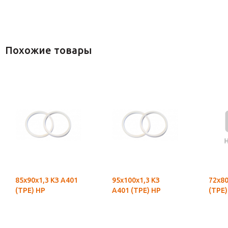
Похожие товары
85х90х1,3 КЗ А401
95х100х1,3 КЗ
72х80
(ТРЕ) НР
А401 (ТРЕ) НР
(ТРЕ)