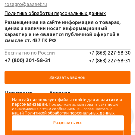
rosagro@aaanet.ru
Политика обработки персональных данных
Размещенная на сайте информация о товарах,
ценах и наличии носит информационный
характер и не является публичной офертой в
смысле ст. 437 ГК РФ
Бесплатно по России
+7 (863) 227-58-30
+7 (800) 201-58-31
+7 (863) 227-58-31
Заказать звонок
Навигация
Аккаунт
Наш сайт использует файлы cookie для аналитики и
персонализации.
Продолжая использовать сайт после
Каталог
Вход
ознакомления с этим сообщением, вы соглашаетесь с
Политикой обработки персональных данных
нашей
.
О компании
Регистрация
Разрешить все
Контакты
Доставка и оплата