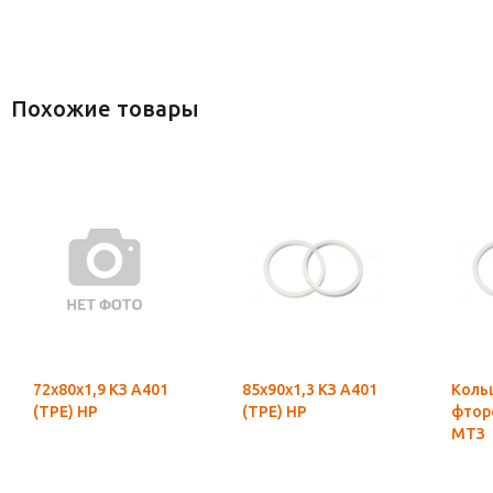
Похожие товары
72х80х1,9 КЗ А401
85х90х1,3 КЗ А401
Коль
(ТРЕ) НР
(ТРЕ) НР
фтор
МТЗ