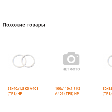
Похожие товары
35х40х1,5 КЗ А401
100х110х1,7 КЗ
80х85
(ТРЕ) НР
А401 (ТРЕ) НР
(ТРЕ)