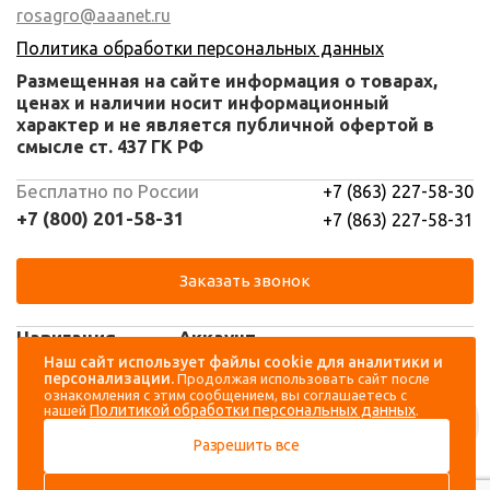
rosagro@aaanet.ru
Политика обработки персональных данных
Размещенная на сайте информация о товарах,
ценах и наличии носит информационный
характер и не является публичной офертой в
смысле ст. 437 ГК РФ
Бесплатно по России
+7 (863) 227-58-30
+7 (800) 201-58-31
+7 (863) 227-58-31
Заказать звонок
Навигация
Аккаунт
Наш сайт использует файлы cookie для аналитики и
персонализации.
Продолжая использовать сайт после
Каталог
Вход
ознакомления с этим сообщением, вы соглашаетесь с
Политикой обработки персональных данных
нашей
.
О компании
Регистрация
Разрешить все
Контакты
Доставка и оплата