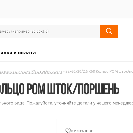
авка и оплата
ца направляющие PА шток/поршень
-
55х60х20/2,5 К68 Кольцо POM шток/п
ольцо POM шток/поршень
ьного вида. Пожалуйста, уточняйте детали у нашего менеджер
В ИЗБРАННОЕ