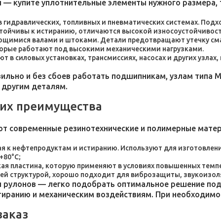
 — купите уплотнительные элементы нужного размера, 
 в гидравлических, топливных и пневматических системах. По
стойчивы к истиранию, отличаются высокой износоустойчивос
ющимися валами и штоками. Детали предотвращают утечку сма
торые работают под высокими механическими нагрузками.
 в силовых установках, трансмиссиях, насосах и других узлах
льно и без сбоев работать подшипникам, узлам типа М
 другим деталям.
 их преимущества
ют современные резинотехнические и полимерные мате
я к нефтепродуктам и истиранию. Используют для изготовления
+80°C;
пластина, которую применяют в условиях повышенных темпер
ей структурой, хорошо подходит для виброзащиты, звукоизол
 рулонов — легко подобрать оптимальное решение под 
стиранию и механическим воздействиям. При необходим
заказ