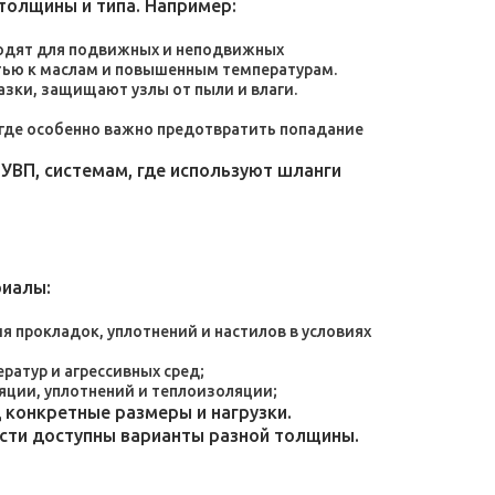
толщины и типа. Например:
дходят для подвижных и неподвижных
тью к маслам и повышенным температурам.
зки, защищают узлы от пыли и влаги.
, где особенно важно предотвратить попадание
УВП, системам, где используют шланги
риалы:
 прокладок, уплотнений и настилов в условиях
атур и агрессивных сред;
яции, уплотнений и теплоизоляции;
конкретные размеры и нагрузки.
ости доступны варианты разной толщины.