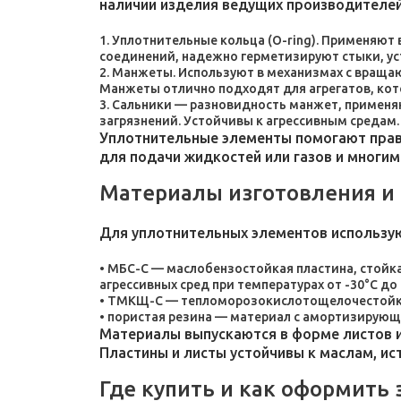
наличии изделия ведущих производителей
Уплотнительные кольца (O-ring). Применяют
соединений, надежно герметизируют стыки, у
Манжеты. Используют в механизмах с враща
Манжеты отлично подходят для агрегатов, ко
Сальники — разновидность манжет, применяют
загрязнений. Устойчивы к агрессивным средам.
Уплотнительные элементы помогают прави
для подачи жидкостей или газов и многим
Материалы изготовления и
Для уплотнительных элементов использу
МБС-С — маслобензостойкая пластина, стойка
агрессивных сред при температурах от -30°C до 
ТМКЩ-С — тепломорозокислотощелочестойкая 
пористая резина — материал с амортизирующ
Материалы выпускаются в форме листов и
Пластины и листы устойчивы к маслам, и
Где купить и как оформить 