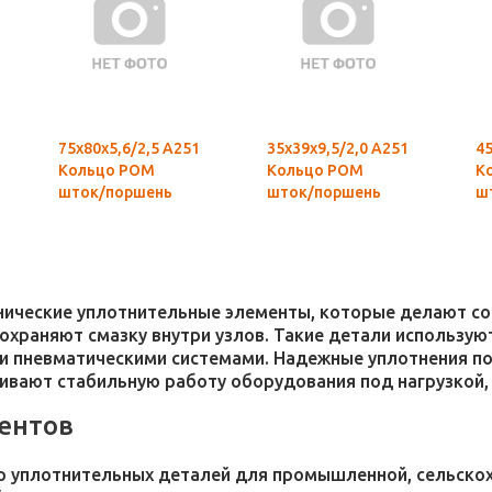
75х80х5,6/2,5 А251
35х39х9,5/2,0 А251
45
Кольцо POM
Кольцо POM
К
шток/поршень
шток/поршень
ш
хнические уплотнительные элементы, которые делают 
 сохраняют смазку внутри узлов. Такие детали использ
и пневматическими системами. Надежные уплотнения п
чивают стабильную работу оборудования под нагрузкой,
ентов
 уплотнительных деталей для промышленной, сельскохо