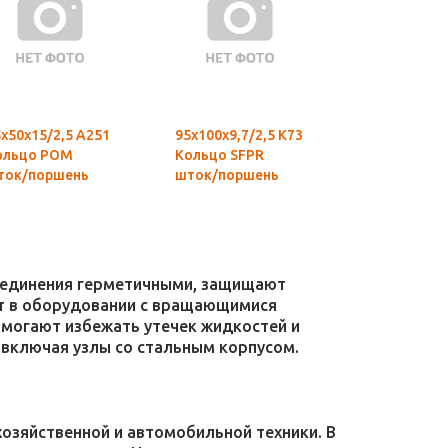
х50х15/2,5 А251
95х100х9,7/2,5 К73
75х80х9,7/2
ольцо POM
Кольцо SFPR
Кольцо SFP
ток/поршень
шток/поршень
шток/порш
соединения герметичными, защищают
уют в оборудовании с вращающимися
омогают избежать утечек жидкостей и
 включая узлы со стальным корпусом.
зяйственной и автомобильной техники. В