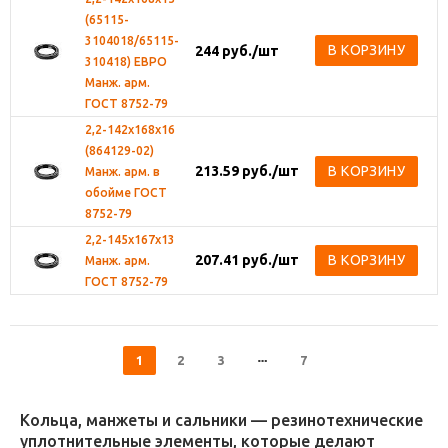
(65115-
3104018/65115-
В КОРЗИНУ
244
руб.
/шт
310418) ЕВРО
Манж. арм.
ГОСТ 8752-79
2,2-142х168х16
(864129-02)
213.59
руб.
/шт
В КОРЗИНУ
Манж. арм. в
обойме ГОСТ
8752-79
2,2-145х167х13
207.41
руб.
/шт
В КОРЗИНУ
Манж. арм.
ГОСТ 8752-79
1
2
3
7
Кольца, манжеты и сальники — резинотехнические
уплотнительные элементы, которые делают