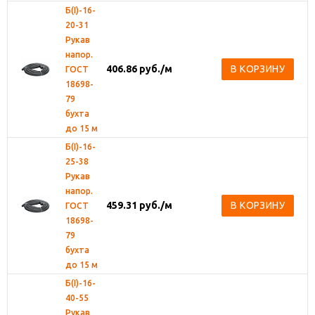
Б(I)-16-
20-31
Рукав
напор.
406.86
руб.
/м
В КОРЗИНУ
ГОСТ
18698-
79
бухта
до 15 м
Б(I)-16-
25-38
Рукав
напор.
459.31
руб.
/м
В КОРЗИНУ
ГОСТ
18698-
79
бухта
до 15 м
Б(I)-16-
40-55
Рукав