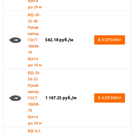
бухта
до 20 м
Б(I)-20-
25-40
Рукав
напор.
562.18
руб.
/м
В КОРЗИНУ
ГОСТ
18698-
79
бухта
до 10 м
Б(I)-20-
38-55
Рукав
напор.
1 167.25
руб.
/м
В КОРЗИНУ
ГОСТ
18698-
79
бухта
до 20 м
Б(I)-6,3-