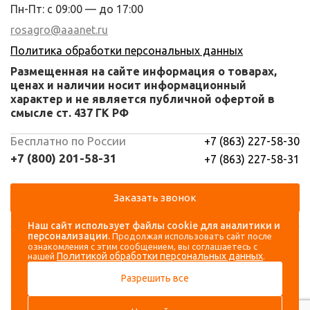
Пн-Пт: с 09:00 — до 17:00
rosagro@aaanet.ru
Политика обработки персональных данных
Размещенная на сайте информация о товарах,
ценах и наличии носит информационный
характер и не является публичной офертой в
смысле ст. 437 ГК РФ
Бесплатно по России
+7 (863) 227-58-30
+7 (800) 201-58-31
+7 (863) 227-58-31
Заказать звонок
Наш сайт использует файлы cookie для аналитики и
Навигация
Аккаунт
персонализации.
Продолжая использовать сайт после
ознакомления с этим сообщением, вы соглашаетесь с
Политикой обработки персональных данных
нашей
.
Каталог
Вход
Разрешить все
О компании
Регистрация
Контакты