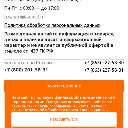
Пн-Пт: с 09:00 — до 17:00
rosagro@aaanet.ru
Политика обработки персональных данных
Размещенная на сайте информация о товарах,
ценах и наличии носит информационный
характер и не является публичной офертой в
смысле ст. 437 ГК РФ
Бесплатно по России
+7 (863) 227-58-30
+7 (800) 201-58-31
+7 (863) 227-58-31
Заказать звонок
Наш сайт использует файлы cookie для аналитики и
Навигация
Аккаунт
персонализации.
Продолжая использовать сайт после
ознакомления с этим сообщением, вы соглашаетесь с
Политикой обработки персональных данных
нашей
.
Каталог
Вход
Разрешить все
О компании
Регистрация