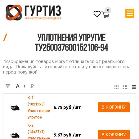
0
/
Уплотнения упругие
ТУ250037600152106-94
*Изображения товаров могут отличаться от реального
вида. Пожалуйста, уточняйте детали у нашего менеджера
перед покупкой.
К-1
(10х19х5)
В КОРЗИНУ
6.79
руб.
/шт
Уплотнение
упругое
К-2
(14х27х7)
В КОРЗИНУ
9.67
руб.
/шт
Уплотнение