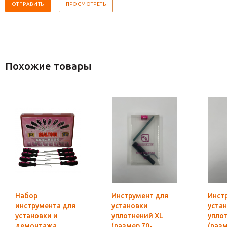
Похожие товары
Набор
Инструмент для
Инст
инструмента для
установки
уста
установки и
уплотнений XL
упло
демонтажа
(размер 70-
(раз