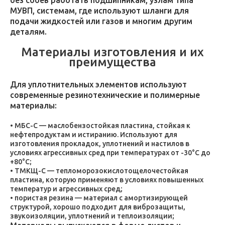
без сбоев работать подшипникам, узлам типа
МУВП, системам, где используют шланги для
подачи жидкостей или газов и многим другим
деталям.
Материалы изготовления и их
преимущества
Для уплотнительных элементов используют
современные резинотехнические и полимерные
материалы:
МБС-С — маслобензостойкая пластина, стойкая к
нефтепродуктам и истиранию. Используют для
изготовления прокладок, уплотнений и настилов в
условиях агрессивных сред при температурах от -30°C до
+80°C;
ТМКЩ-С — тепломорозокислотощелочестойкая
пластина, которую применяют в условиях повышенных
температур и агрессивных сред;
пористая резина — материал с амортизирующей
структурой, хорошо подходит для виброзащиты,
звукоизоляции, уплотнений и теплоизоляции;