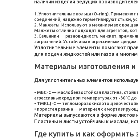
наличии изделия ведущих производителей
Уплотнительные кольца (O-ring). Применяют
соединений, надежно герметизируют стыки, у
Манжеты. Используют в механизмах с враща
Манжеты отлично подходят для агрегатов, ко
Сальники — разновидность манжет, применяют
загрязнений. Устойчивы к агрессивным средам.
Уплотнительные элементы помогают прави
для подачи жидкостей или газов и многим
Материалы изготовления и
Для уплотнительных элементов использу
МБС-С — маслобензостойкая пластина, стойка
агрессивных сред при температурах от -30°C до 
ТМКЩ-С — тепломорозокислотощелочестойкая 
пористая резина — материал с амортизирующ
Материалы выпускаются в форме листов и
Пластины и листы устойчивы к маслам, и
Где купить и как оформить 