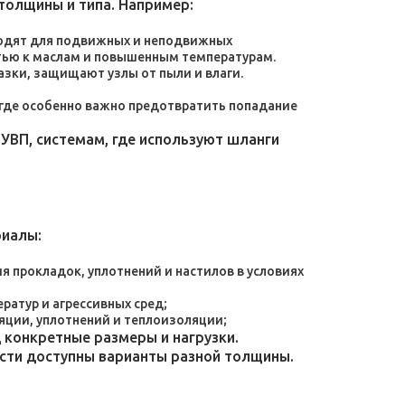
толщины и типа. Например:
дходят для подвижных и неподвижных
тью к маслам и повышенным температурам.
зки, защищают узлы от пыли и влаги.
, где особенно важно предотвратить попадание
УВП, системам, где используют шланги
риалы:
 прокладок, уплотнений и настилов в условиях
атур и агрессивных сред;
яции, уплотнений и теплоизоляции;
конкретные размеры и нагрузки.
ости доступны варианты разной толщины.