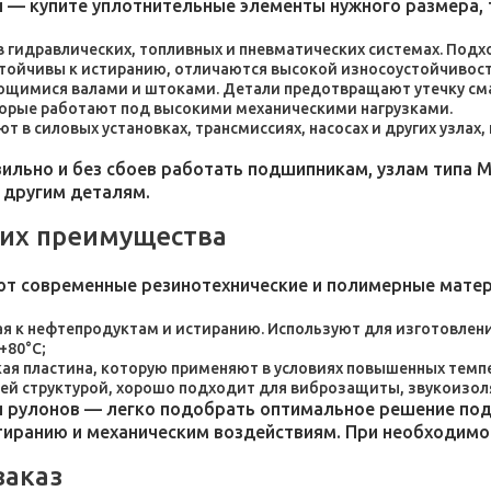
 — купите уплотнительные элементы нужного размера, 
 в гидравлических, топливных и пневматических системах. По
стойчивы к истиранию, отличаются высокой износоустойчивос
ющимися валами и штоками. Детали предотвращают утечку сма
торые работают под высокими механическими нагрузками.
 в силовых установках, трансмиссиях, насосах и других узлах
льно и без сбоев работать подшипникам, узлам типа М
 другим деталям.
 их преимущества
ют современные резинотехнические и полимерные мате
я к нефтепродуктам и истиранию. Используют для изготовления
+80°C;
пластина, которую применяют в условиях повышенных темпер
ей структурой, хорошо подходит для виброзащиты, звукоизол
 рулонов — легко подобрать оптимальное решение под 
стиранию и механическим воздействиям. При необходим
заказ