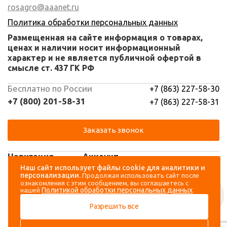
rosagro@aaanet.ru
Политика обработки персональных данных
Размещенная на сайте информация о товарах,
ценах и наличии носит информационный
характер и не является публичной офертой в
смысле ст. 437 ГК РФ
Бесплатно по России
+7 (863) 227-58-30
+7 (800) 201-58-31
+7 (863) 227-58-31
Заказать звонок
Навигация
Аккаунт
Наш сайт использует файлы cookie для аналитики и
персонализации.
Продолжая использовать сайт после
Каталог
Вход
ознакомления с этим сообщением, вы соглашаетесь с
Политикой обработки персональных данных
нашей
.
О компании
Регистрация
Разрешить все
Контакты
Доставка и оплата