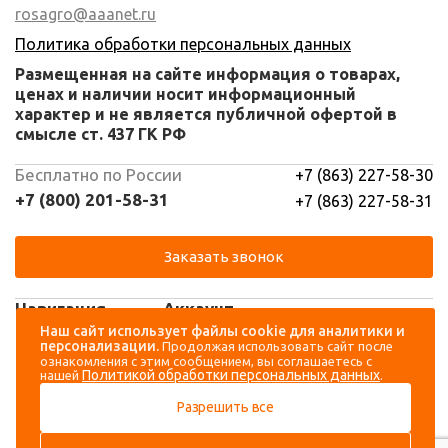
rosagro@aaanet.ru
Политика обработки персональных данных
Размещенная на сайте информация о товарах,
ценах и наличии носит информационный
характер и не является публичной офертой в
смысле ст. 437 ГК РФ
Бесплатно по России
+7 (863) 227-58-30
+7 (800) 201-58-31
+7 (863) 227-58-31
Заказать звонок
Навигация
Аккаунт
Наш сайт использует файлы cookie для аналитики и
персонализации.
Продолжая использовать сайт после
Каталог
Вход
ознакомления с этим сообщением, вы соглашаетесь с
Политикой обработки персональных данных
нашей
.
О компании
Регистрация
Разрешить все
Контакты
Доставка и оплата