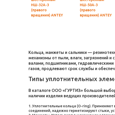
НШ-32А-3
НШ-50А-3
(правого
(правого
вращения) ANTEY
вращения) ANTEY
Гидросила
Гидросила
оригинал
оригинал
Кольца, манжеты и сальники — резиноте
механизмы от пыли, влаги, загрязнений и
валами, подшипниками, гидравлическими 
газов, продлевают срок службы и обеспе
Типы уплотнительных элем
В каталоге ООО «ГУРТИЗ» большой выбор
наличии изделия ведущих производителей
Уплотнительные кольца (O-ring). Применяют
соединений, надежно герметизируют стыки, у