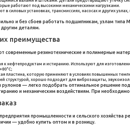
ющимися валами и штоками. Детали предотвращают утечку сма
торые работают под высокими механическими нагрузками.
 в силовых установках, трансмиссиях, насосах и других узлах
льно и без сбоев работать подшипникам, узлам типа М
 другим деталям.
 их преимущества
ют современные резинотехнические и полимерные мате
я к нефтепродуктам и истиранию. Используют для изготовления
+80°C;
пластина, которую применяют в условиях повышенных темпер
ей структурой, хорошо подходит для виброзащиты, звукоизол
 рулонов — легко подобрать оптимальное решение под 
стиранию и механическим воздействиям. При необходим
заказ
 предприятия промышленности и сельского хозяйства р
личии — удобно купить оптом и в розницу.