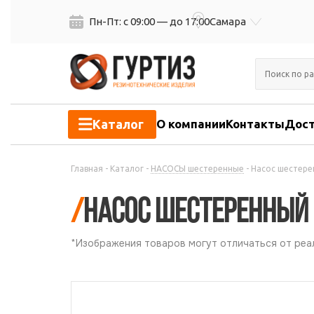
Пн-Пт: с 09:00 — до 17:00
Самара
Каталог
О компании
Контакты
Дост
Главная
-
Каталог
-
НАСОСЫ шестеренные
-
Насос шестере
/
Насос шестеренный 
*Изображения товаров могут отличаться от реал