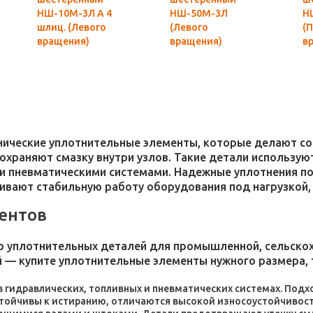
НШ-10М-3Л А 4
НШ-50М-3Л
Н
шлиц. (Левого
(Левого
(
вращения)
вращения)
в
MASTER
MASTER
M
Гидросила
оригинал
хнические уплотнительные элементы, которые делают 
 сохраняют смазку внутри узлов. Такие детали использ
и пневматическими системами. Надежные уплотнения п
чивают стабильную работу оборудования под нагрузкой,
ентов
 уплотнительных деталей для промышленной, сельскохо
 — купите уплотнительные элементы нужного размера, 
 в гидравлических, топливных и пневматических системах. По
стойчивы к истиранию, отличаются высокой износоустойчивос