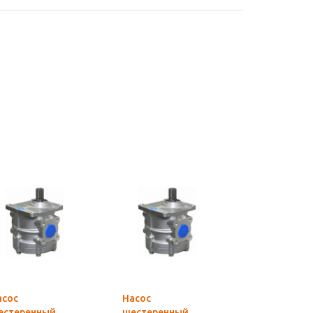
асос
Насос
Насос
естеренный
шестеренный
шестеренн