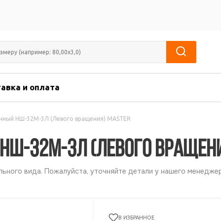
авка и оплата
нный НШ-32М-3Л (Левого вращения) MASTER
НШ-32М-3Л (Левого вращен
ьного вида. Пожалуйста, уточняйте детали у нашего менеджер
В ИЗБРАННОЕ