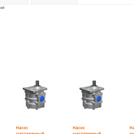
кий
Насос
Насос
Н
шестеренный
шестеренный
ш