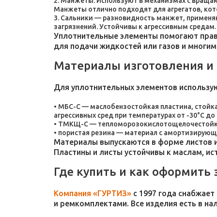
Манжеты. Используют в механизмах с враща
Манжеты отлично подходят для агрегатов, ко
Сальники — разновидность манжет, применяют
загрязнений. Устойчивы к агрессивным средам.
Уплотнительные элементы помогают прави
для подачи жидкостей или газов и многим
Материалы изготовления и
Для уплотнительных элементов использу
МБС-С — маслобензостойкая пластина, стойка
агрессивных сред при температурах от -30°C до 
ТМКЩ-С — тепломорозокислотощелочестойкая 
пористая резина — материал с амортизирующ
Материалы выпускаются в форме листов и
Пластины и листы устойчивы к маслам, и
Где купить и как оформить 
Компания «ГУРТИЗ»
с 1997 года снабжает
и ремкомплектами. Все изделия есть в на