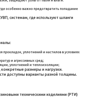
зки, защищают узлы от пыли и влаги.
, где особенно важно предотвратить попадание
УВП, системам, где используют шланги
риалы:
 прокладок, уплотнений и настилов в условиях
атур и агрессивных сред;
яции, уплотнений и теплоизоляции;
конкретные размеры и нагрузки.
ости доступны варианты разной толщины.
езиновыми техническими изделиями (РТИ)