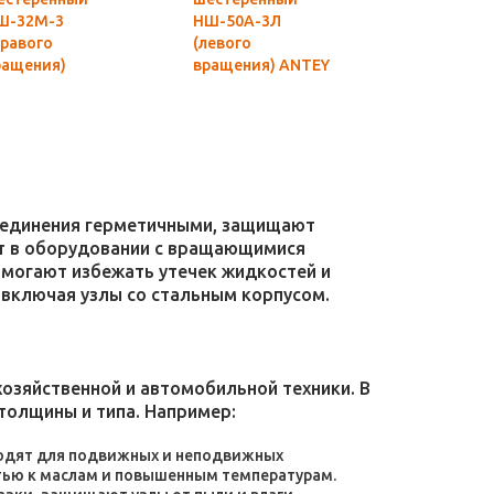
Ш-32М-3
НШ-50А-3Л
НШ-32А-3Л
Правого
(левого
(левого
ращения)
вращения) ANTEY
вращения) 
ASTER
Гидросила
Гидросила
оригинал
оригинал
соединения герметичными, защищают
уют в оборудовании с вращающимися
омогают избежать утечек жидкостей и
 включая узлы со стальным корпусом.
зяйственной и автомобильной техники. В
толщины и типа. Например:
дходят для подвижных и неподвижных
тью к маслам и повышенным температурам.