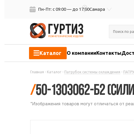
Пн-Пт: с 09:00 — до 17:00
Самара
Каталог
О компании
Контакты
Дост
Главная
-
Каталог
-
Патрубок системы охлаждения
-
ПАТРУ
/
50-1303062-Б2 (сил
*Изображения товаров могут отличаться от реал