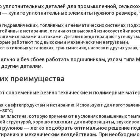
 уплотнительных деталей для промышленной, сельскохо
 — купите уплотнительные элементы нужного размера, 
 в гидравлических, топливных и пневматических системах. По
стойчивы к истиранию, отличаются высокой износоустойчивос
ющимися валами и штоками. Детали предотвращают утечку сма
торые работают под высокими механическими нагрузками.
 в силовых установках, трансмиссиях, насосах и других узлах
льно и без сбоев работать подшипникам, узлам типа М
 другим деталям.
 их преимущества
ют современные резинотехнические и полимерные мате
я к нефтепродуктам и истиранию. Используют для изготовления
+80°C;
пластина, которую применяют в условиях повышенных темпер
ей структурой, хорошо подходит для виброзащиты, звукоизол
 рулонов — легко подобрать оптимальное решение под 
стиранию и механическим воздействиям. При необходим