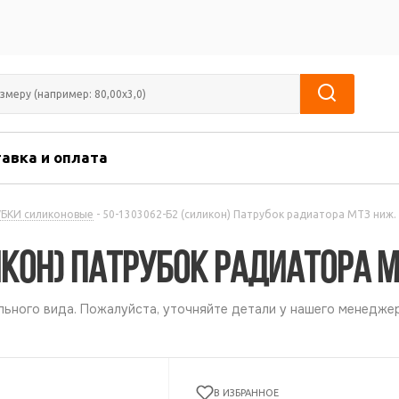
авка и оплата
БКИ силиконовые
-
50-1303062-Б2 (силикон) Патрубок радиатора МТЗ ниж.
икон) Патрубок радиатора М
ьного вида. Пожалуйста, уточняйте детали у нашего менеджер
В ИЗБРАННОЕ