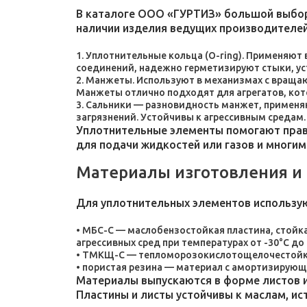
В каталоге ООО «ГУРТИЗ» большой выбор
наличии изделия ведущих производителей
Уплотнительные кольца (O-ring). Применяют
соединений, надежно герметизируют стыки, у
Манжеты. Используют в механизмах с враща
Манжеты отлично подходят для агрегатов, ко
Сальники — разновидность манжет, применяют
загрязнений. Устойчивы к агрессивным средам.
Уплотнительные элементы помогают прави
для подачи жидкостей или газов и многим
Материалы изготовления и
Для уплотнительных элементов использу
МБС-С — маслобензостойкая пластина, стойка
агрессивных сред при температурах от -30°C до 
ТМКЩ-С — тепломорозокислотощелочестойкая 
пористая резина — материал с амортизирующ
Материалы выпускаются в форме листов и
Пластины и листы устойчивы к маслам, и