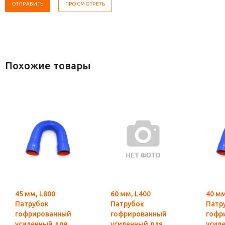
Похожие товары
45 мм, L800
60 мм, L400
40 мм
Патрубок
Патрубок
Патр
гофрированный
гофрированный
гофр
усиленный для
усиленный для
усил