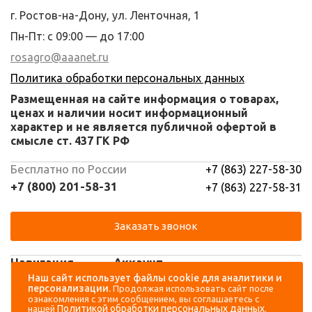
г. Ростов-на-Дону, ул. Ленточная, 1
Пн-Пт: с 09:00 — до 17:00
rosagro@aaanet.ru
Политика обработки персональных данных
Размещенная на сайте информация о товарах,
ценах и наличии носит информационный
характер и не является публичной офертой в
смысле ст. 437 ГК РФ
Бесплатно по России
+7 (863) 227-58-30
+7 (800) 201-58-31
+7 (863) 227-58-31
Заказать звонок
Навигация
Аккаунт
Наш сайт использует файлы cookie для аналитики и
персонализации.
Продолжая использовать сайт после
Каталог
Вход
ознакомления с этим сообщением, вы соглашаетесь с
Политикой обработки персональных данных
нашей
.
О компании
Регистрация