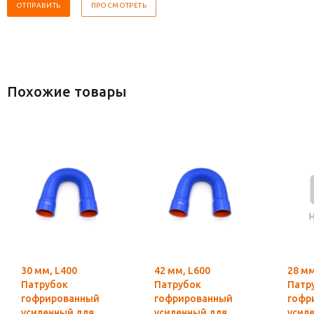
Похожие товары
30 мм, L400
42 мм, L600
28 мм
Патрубок
Патрубок
Патр
гофрированный
гофрированный
гофр
усиленный для
усиленный для
усил