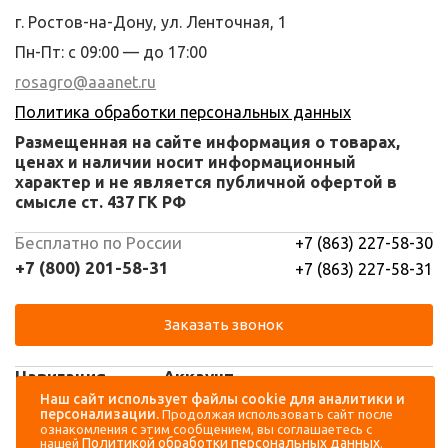
г. Ростов-на-Дону, ул. Ленточная, 1
Пн-Пт: с 09:00 — до 17:00
rosagro@aaanet.ru
Политика обработки персональных данных
Размещенная на сайте информация о товарах,
ценах и наличии носит информационный
характер и не является публичной офертой в
смысле ст. 437 ГК РФ
Бесплатно по России
+7 (863) 227-58-30
+7 (800) 201-58-31
+7 (863) 227-58-31
Заказать звонок
Навигация
Аккаунт
Наш сайт использует файлы cookie для аналитики и
персонализации.
Продолжая использовать сайт после
Каталог
Вход
ознакомления с этим сообщением, вы соглашаетесь с
Политикой обработки персональных данных
нашей
.
О компании
Регистрация