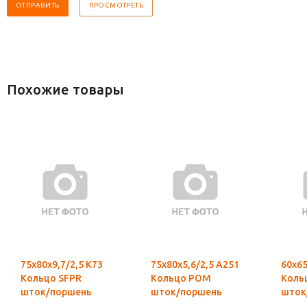
Похожие товары
75х80х9,7/2,5 К73
75х80х5,6/2,5 А251
60х65
Кольцо SFPR
Кольцо POM
Коль
шток/поршень
шток/поршень
шток