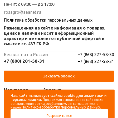
Пн-Пт: с 09:00 — до 17:00
rosagro@aaanet.ru
Политика обработки персональных данных
Размещенная на сайте информация о товарах,
ценах и наличии носит информационный
характер и не является публичной офертой в
смысле ст. 437 ГК РФ
Бесплатно по России
+7 (863) 227-58-30
+7 (800) 201-58-31
+7 (863) 227-58-31
Заказать звонок
Навигация
Аккаунт
Наш сайт использует файлы cookie для аналитики и
персонализации.
Продолжая использовать сайт после
Каталог
Вход
ознакомления с этим сообщением, вы соглашаетесь с
Политикой обработки персональных данных
нашей
.
О компании
Регистрация
Разрешить все
Контакты