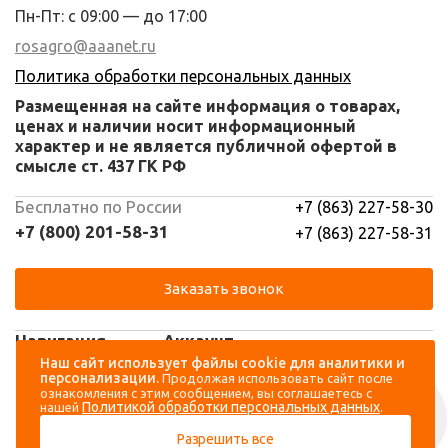
Пн-Пт: с 09:00 — до 17:00
rosagro@aaanet.ru
Политика обработки персональных данных
Размещенная на сайте информация о товарах,
ценах и наличии носит информационный
характер и не является публичной офертой в
смысле ст. 437 ГК РФ
Бесплатно по России
+7 (863) 227-58-30
+7 (800) 201-58-31
+7 (863) 227-58-31
Заказать звонок
Навигация
Аккаунт
Наш сайт использует файлы cookie для аналитики и
персонализации.
Продолжая использовать сайт после
Каталог
Вход
ознакомления с этим сообщением, вы соглашаетесь с
Политикой обработки персональных данных
нашей
.
О компании
Регистрация
Разрешить все
Контакты