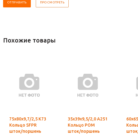
Похожие товары
75х80х9,7/2,5 К73
35х39х9,5/2,0 А251
60х65
Кольцо SFPR
Кольцо POM
Коль
шток/поршень
шток/поршень
шток