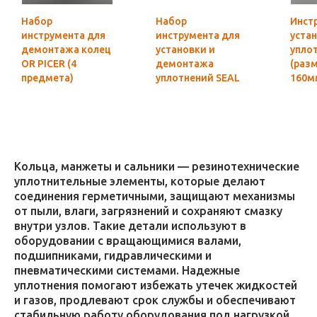
Набор
Набор
Инст
инструмента для
инструмента для
уста
демонтажа колец
установки и
упло
OR PICER (4
демонтажа
(разм
предмета)
уплотнений SEAL
160м
HOOK (8
предметов)
Кольца, манжеты и сальники — резинотехнические
уплотнительные элементы, которые делают
соединения герметичными, защищают механизмы
от пыли, влаги, загрязнений и сохраняют смазку
внутри узлов. Такие детали используют в
оборудовании с вращающимися валами,
подшипниками, гидравлическими и
пневматическими системами. Надежные
уплотнения помогают избежать утечек жидкостей
и газов, продлевают срок службы и обеспечивают
стабильную работу оборудования под нагрузкой,