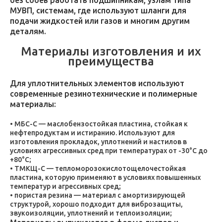
без сбоев работать подшипникам, узлам типа
МУВП, системам, где используют шланги для
подачи жидкостей или газов и многим другим
деталям.
Материалы изготовления и их
преимущества
Для уплотнительных элементов используют
современные резинотехнические и полимерные
материалы:
МБС-С — маслобензостойкая пластина, стойкая к
нефтепродуктам и истиранию. Используют для
изготовления прокладок, уплотнений и настилов в
условиях агрессивных сред при температурах от -30°C до
+80°C;
ТМКЩ-С — тепломорозокислотощелочестойкая
пластина, которую применяют в условиях повышенных
температур и агрессивных сред;
пористая резина — материал с амортизирующей
структурой, хорошо подходит для виброзащиты,
звукоизоляции, уплотнений и теплоизоляции;