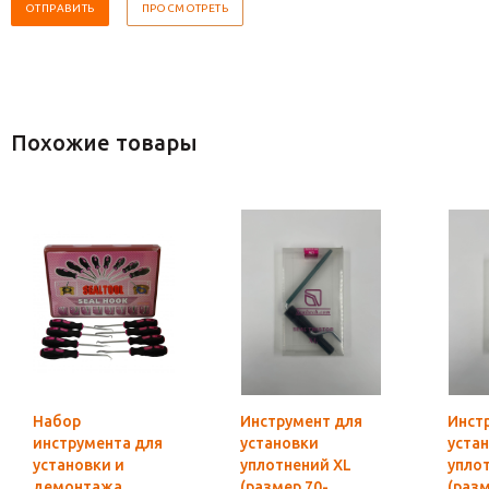
Похожие товары
Набор
Инструмент для
Инст
инструмента для
установки
уста
установки и
уплотнений XL
упло
демонтажа
(размер 70-
(раз